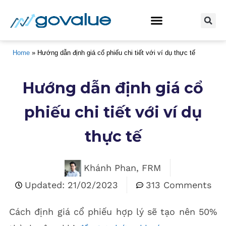
BẮT ĐẦU Ở ĐÂY
KHÓA HỌC ĐẦU TƯ
Home
 » 
Hướng dẫn định giá cổ phiếu chi tiết với ví dụ thực tế
Hướng dẫn định giá cổ
phiếu chi tiết với ví dụ
thực tế
Khánh Phan, FRM
Updated: 21/02/2023
313 Comments
Cách định giá cổ phiếu hợp lý sẽ tạo nên 50%