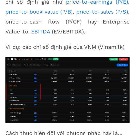
chỉ số định giá như
price-to-earnings (P/E)
,
price-to-book value (P/B)
,
price-to-sales (P/S)
,
price-to-cash flow (P/CF) hay Enterprise
Value-to-
EBITDA
(EV/EBITDA).
Ví dụ: các chỉ số định giá của VNM (Vinamilk)
Cách thực hiện đối với phương pháp này là…