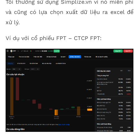
Tôi thường sử dụng Simplize.vn vì nó miễn phí
và cũng có lựa chọn xuất dữ liệu ra excel để
xử lý.
Ví dụ với cổ phiếu FPT – CTCP FPT: