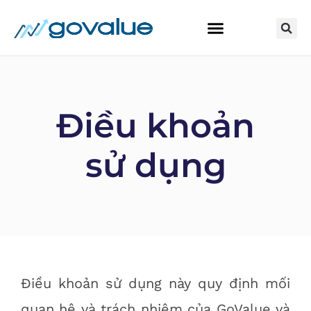
BẮT ĐẦU Ở ĐÂY
KHÓA HỌC ĐẦU TƯ
Điều khoản
sử dụng
Điều khoản sử dụng này quy định mối
quan hệ và trách nhiệm của GoValue và