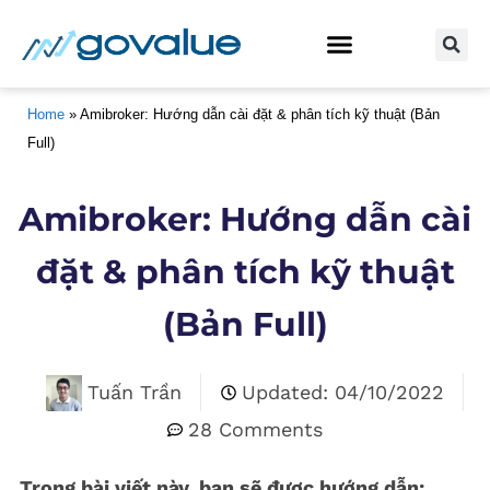
BẮT ĐẦU Ở ĐÂY
KHÓA HỌC ĐẦU TƯ
Home
 » 
Amibroker: Hướng dẫn cài đặt & phân tích kỹ thuật (Bản 
Full)
Amibroker: Hướng dẫn cài
đặt & phân tích kỹ thuật
(Bản Full)
Tuấn Trần
Updated: 04/10/2022
28 Comments
Trong bài viết này, bạn sẽ được hướng dẫn: