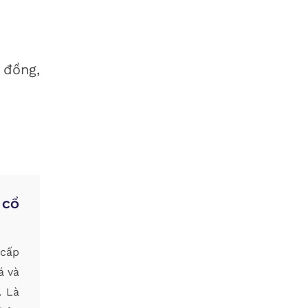
 đồng,
 cổ
 cấp
á và
. Là