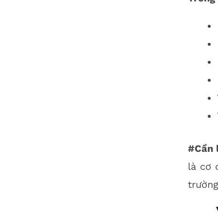
#Cần 
là cơ 
trường