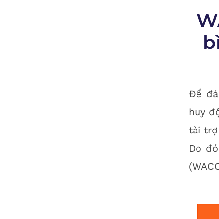
WA
b
Để đá
huy độ
tài tr
Do đó
(WACC