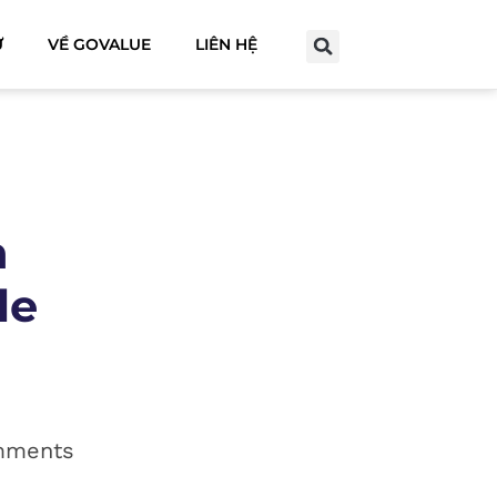
Ư
VỀ GOVALUE
LIÊN HỆ
h
le
mments