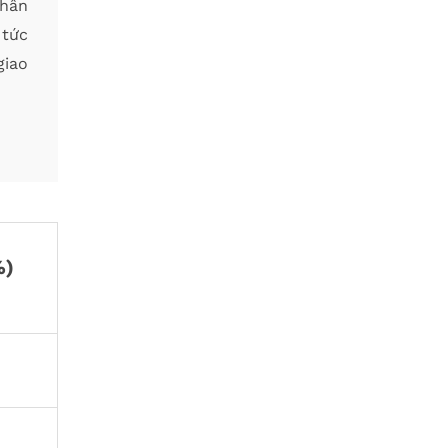
phân
 tức
giao
%)