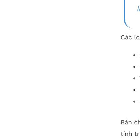
Các lo
Bản ch
tính t