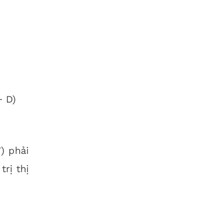
+ D)
) phải
rị thị