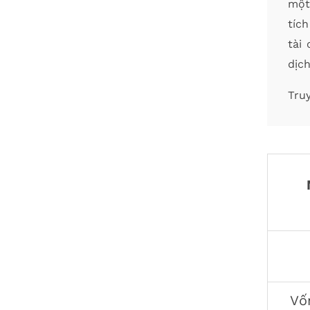
một
tích
tài
dịch
Tru
Vố