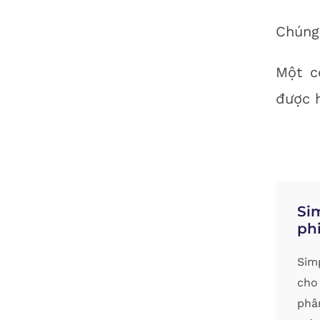
Chúng 
Một c
được h
Si
phi
Sim
cho 
phâ