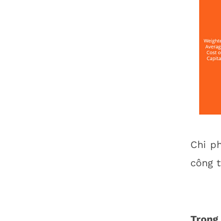
Chi p
công t
Trong 