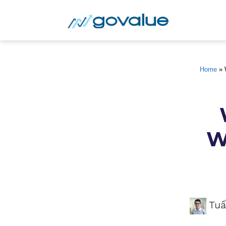
Home
 » 
W
Tuấ