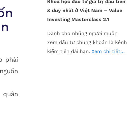
Khóa học đầu tư giá trị đầu tiên
ốn
& duy nhất ở Việt Nam – Value
Investing Masterclass 2.1
án
Dành cho những người muốn
xem đầu tư chứng khoán là kênh
kiếm tiền dài hạn.
Xem chi tiết…
p phải
 nguồn
h quân