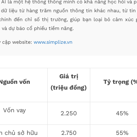
 AI là một hệ thống thông minh có khả năng học hỏi và 
 dữ liệu từ hàng trăm nguồn thông tin khác nhau, từ tin
 chính đến chỉ số thị trường, giúp bạn loại bỏ cảm xúc 
 và dự báo cổ phiếu tiềm năng.
y cập website:
www.simplize.vn
Giá trị
Nguồn vốn
Tỷ trọng (
(triệu đồng)
Vốn vay
2.250
45%
n chủ sở hữu
2.750
55%