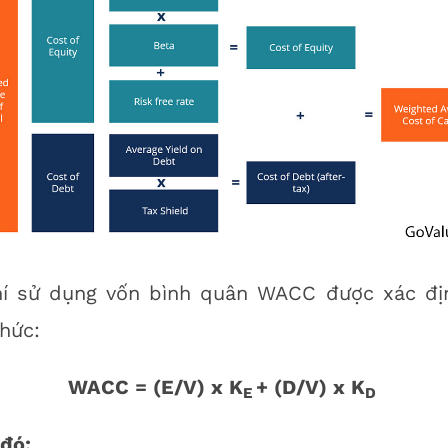
hí sử dụng vốn bình quân WACC được xác đị
hức:
WACC = (E/V) x K
+ (D/V) x K
E
D
đó: