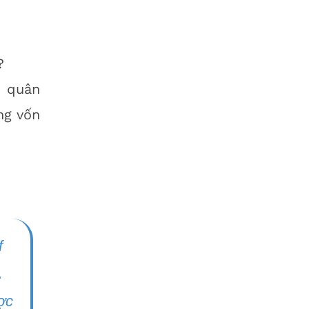
?
h quân
ng vốn
f
.
ợc