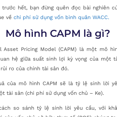
 trước hết, bạn đừng quên đọc bài nghiên c
ue về
chi phí sử dụng vốn bình quân WACC.
Mô hình CAPM là gì?
al Asset Pricing Model (CAPM) là một mô hì
uan hệ giữa suất sinh lợi kỳ vọng của một tà
 rủi ro của chính tài sản đó.
uả của mô hình CAPM sẽ là tỷ lệ sinh lời y
t tài sản (chi phí sử dụng vốn chủ – Ke).
cách so sánh tỷ lệ sinh lời yêu cầu, với kh