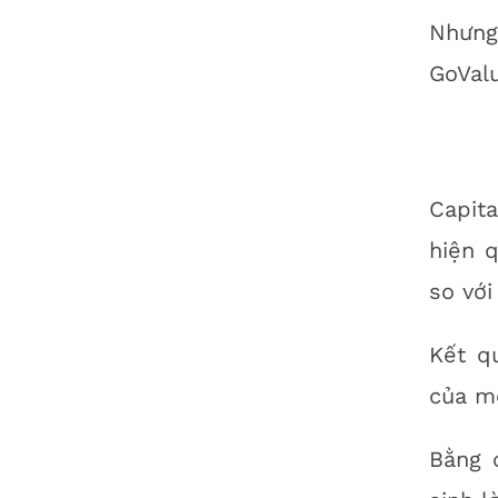
Nhưng
GoVal
Capit
hiện q
so với
Kết q
của mộ
Bằng 