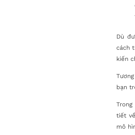
Dù đư
cách t
kiến c
Tương
bạn tr
Trong 
tiết v
mô hì