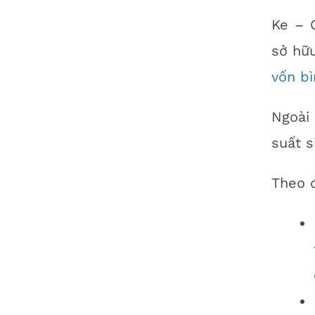
Ke – C
sở hữ
vốn b
Ngoài
suất s
Theo 