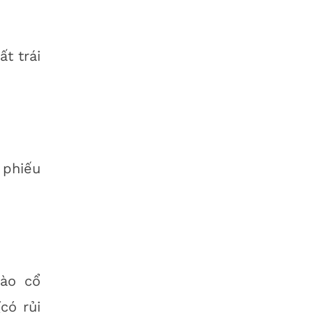
ất trái
 phiếu
vào cổ
(có rủi