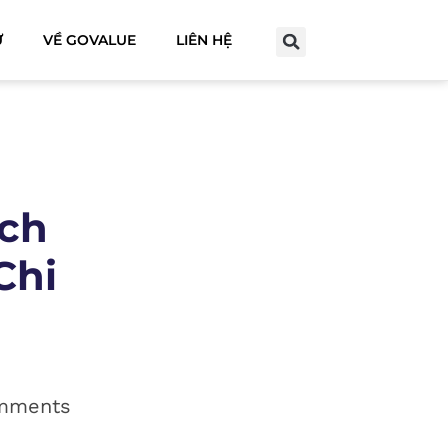
Ư
VỀ GOVALUE
LIÊN HỆ
ách
Chi
mments