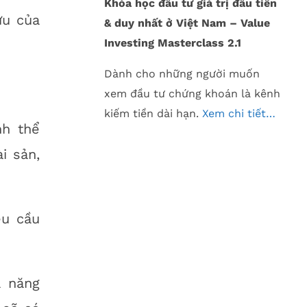
Khóa học đầu tư giá trị đầu tiên
ứu của
& duy nhất ở Việt Nam – Value
Investing Masterclass 2.1
Dành cho những người muốn
xem đầu tư chứng khoán là kênh
kiếm tiền dài hạn.
Xem chi tiết…
nh thể
i sản,
êu cầu
ả năng