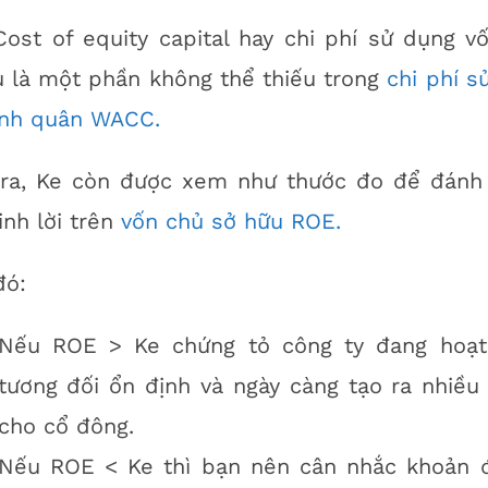
ost of equity capital hay chi phí sử dụng v
u là một phần không thể thiếu trong
chi phí s
ình quân WACC.
 ra, Ke còn được xem như thước đo để đánh 
inh lời trên
vốn chủ sở hữu ROE.
đó:
Nếu ROE > Ke chứng tỏ công ty đang hoạ
tương đối ổn định và ngày càng tạo ra nhiều g
cho cổ đông.
Nếu ROE < Ke thì bạn nên cân nhắc khoản 