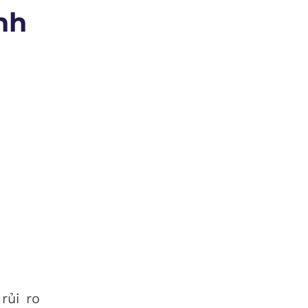
nh
 rủi ro