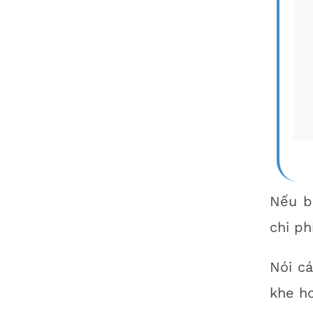
Nếu bạ
chi ph
Nói c
khe hơ