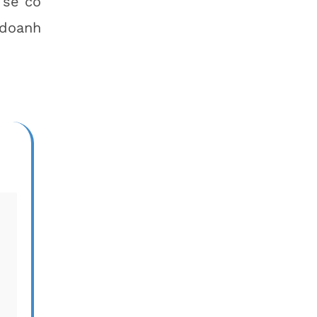
 sẽ có
 doanh