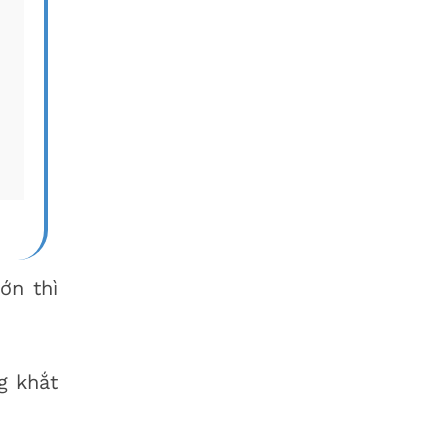
ớn thì
g khắt