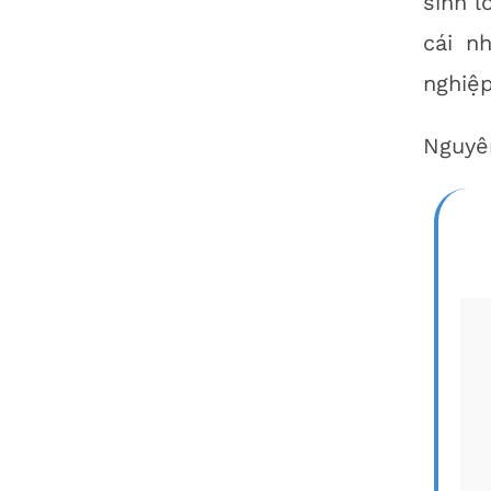
sinh l
cái n
nghiệp
Nguyên