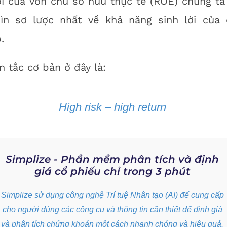
ời của vốn chủ sở hữu thực tế (ROE) chúng ta
hìn sơ lược nhất về khả năng sinh lời của
.
 tắc cơ bản ở đây là:
High risk – high return
Simplize - Phần mềm phân tích và định
giá cổ phiếu chỉ trong 3 phút
Simplize sử dụng công nghệ Trí tuệ Nhân tạo (AI) để cung cấp
cho người dùng các công cụ và thông tin cần thiết để định giá
và phân tích chứng khoán một cách nhanh chóng và hiệu quả.