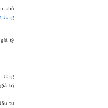
ốn chủ
ử dụng
giá tỷ
t động
iá trị
đầu tư