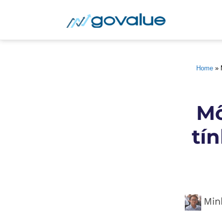
Home
 » 
Mô
tí
Min