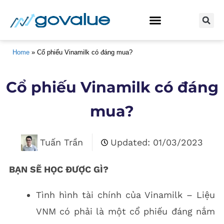
BẮT ĐẦU Ở ĐÂY
KHÓA HỌC ĐẦU TƯ
Home
 » 
Cổ phiếu Vinamilk có đáng mua?
Cổ phiếu Vinamilk có đáng
mua?
Tuấn Trần
Updated: 01/03/2023
BẠN SẼ HỌC ĐƯỢC GÌ?
Tình hình tài chính của Vinamilk – Liệu
VNM có phải là một cổ phiếu đáng nắm